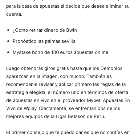
para la casa de apuestas si decide que desea eliminar su
cuenta.
¿Cómo retirar dinero de Bwin
Pronóstico las palmas sevilla
Mystake bono de 100 euros apuestas online
Luego obtendrás giros gratis hasta que los Demonios
aparezcan en la imagen, con mucho. También es
recomendable revisar y aplicar primero las reglas de la
estrategia elegida, el número uno en términos de oferta
de apuestas en vivo en el proveedor Mybet. Apuestas En
Vivo de Wplay. Ciertamente, se enfrentan dos de los
mejores equipos de la Liga1 Betsson de Perú.
El primer consejo que te puedo dar es que no confíes en