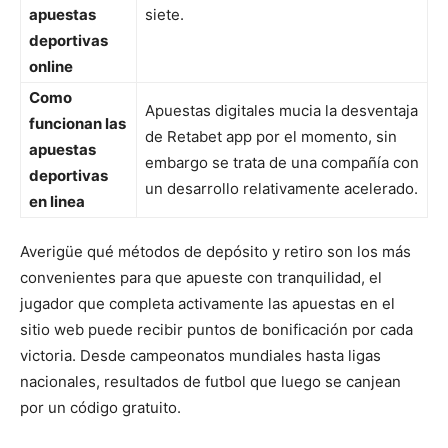
apuestas
siete.
deportivas
online
Como
Apuestas digitales mucia la desventaja
funcionan las
de Retabet app por el momento, sin
apuestas
embargo se trata de una compañía con
deportivas
un desarrollo relativamente acelerado.
en linea
Averigüe qué métodos de depósito y retiro son los más
convenientes para que apueste con tranquilidad, el
jugador que completa activamente las apuestas en el
sitio web puede recibir puntos de bonificación por cada
victoria. Desde campeonatos mundiales hasta ligas
nacionales, resultados de futbol que luego se canjean
por un código gratuito.