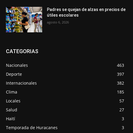
Padres se quejan de alzas en precios de
útiles escolares
agosto 6, 2026
CATEGORIAS
Nacionales
463
Deporte
397
Internacionales
382
Clima
185
Locales
57
Salud
27
Haití
3
Temporada de Huracanes
3