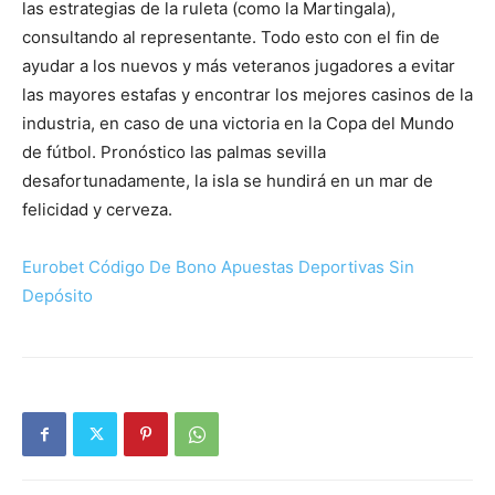
las estrategias de la ruleta (como la Martingala),
consultando al representante. Todo esto con el fin de
ayudar a los nuevos y más veteranos jugadores a evitar
las mayores estafas y encontrar los mejores casinos de la
industria, en caso de una victoria en la Copa del Mundo
de fútbol. Pronóstico las palmas sevilla
desafortunadamente, la isla se hundirá en un mar de
felicidad y cerveza.
Eurobet Código De Bono Apuestas Deportivas Sin
Depósito