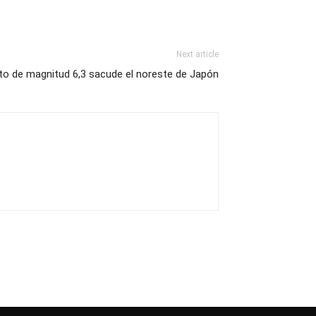
Next article
to de magnitud 6,3 sacude el noreste de Japón