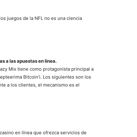
los juegos de la NFL no es una ciencia
s a las apuestas en línea.
azy Mix tiene como protagonista principal a
pteerima Bitcoin’i. Los siguientes son los
te a los clientes, el mecanismo es el
asino en línea que ofrezca servicios de