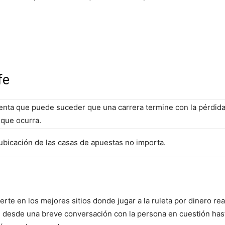
fe
nta que puede suceder que una carrera termine con la pérdida d
 que ocurra.
 ubicación de las casas de apuestas no importa.
rte en los mejores sitios donde jugar a la ruleta por dinero re
o, desde una breve conversación con la persona en cuestión has