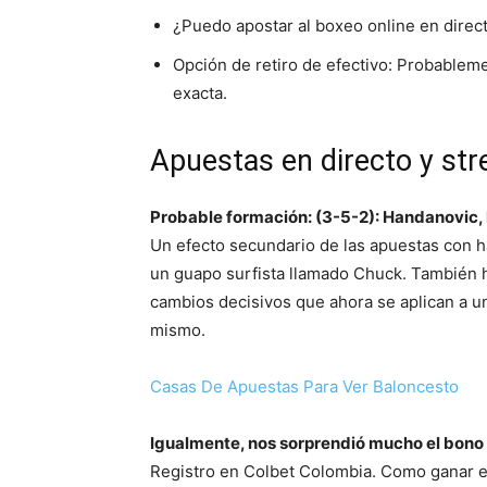
¿Puedo apostar al boxeo online en direct
Opción de retiro de efectivo: Probableme
exacta.
Apuestas en directo y st
Probable formación: (3-5-2): Handanovic, la
Un efecto secundario de las apuestas con h
un guapo surfista llamado Chuck. También ha
cambios decisivos que ahora se aplican a un
mismo.
Casas De Apuestas Para Ver Baloncesto
Igualmente, nos sorprendió mucho el bono
Registro en Colbet Colombia. Como ganar en