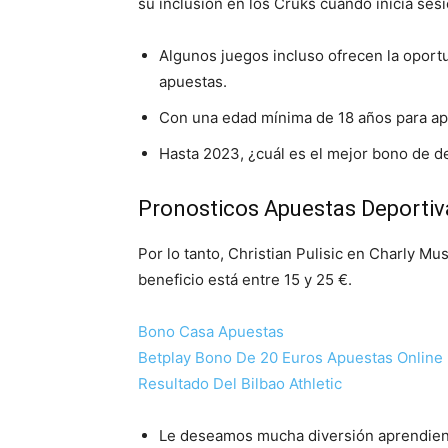
su inclusión en los Cruks cuando inicia ses
Algunos juegos incluso ofrecen la oportu
apuestas.
Con una edad mínima de 18 años para ap
Hasta 2023, ¿cuál es el mejor bono de d
Pronosticos Apuestas Deporti
Por lo tanto, Christian Pulisic en Charly 
beneficio está entre 15 y 25 €.
Bono Casa Apuestas
Betplay Bono De 20 Euros Apuestas Online
Resultado Del Bilbao Athletic
Le deseamos mucha diversión aprendiendo