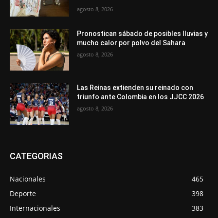
agosto 8, 2026
Pronostican sábado de posibles lluvias y
mucho calor por polvo del Sahara
agosto 8, 2026
Las Reinas extienden su reinado con
triunfo ante Colombia en los JJCC 2026
agosto 8, 2026
CATEGORIAS
Nacionales
465
Deporte
398
Internacionales
383