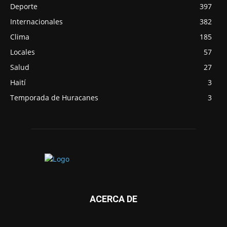
Deporte
397
Internacionales
382
Clima
185
Locales
57
Salud
27
Haití
3
Temporada de Huracanes
3
ACERCA DE