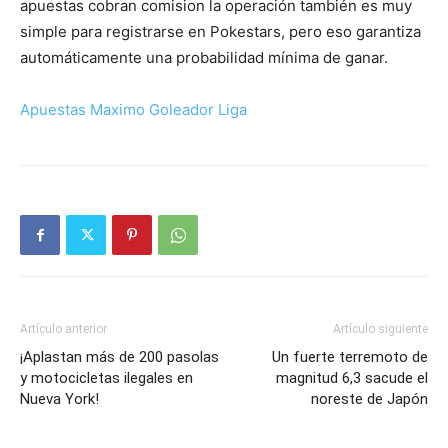
apuestas cobran comision la operación también es muy
simple para registrarse en Pokestars, pero eso garantiza
automáticamente una probabilidad mínima de ganar.
Apuestas Maximo Goleador Liga
Artículo anterior
Artículo siguiente
¡Aplastan más de 200 pasolas
Un fuerte terremoto de
y motocicletas ilegales en
magnitud 6,3 sacude el
Nueva York!
noreste de Japón