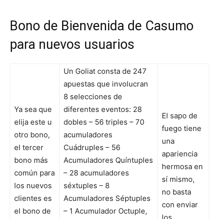
Bono de Bienvenida de Casumo
para nuevos usuarios
Un Goliat consta de 247
apuestas que involucran
8 selecciones de
Ya sea que
diferentes eventos: 28
El sapo de
elija este u
dobles – 56 triples – 70
fuego tiene
otro bono,
acumuladores
una
el tercer
Cuádruples – 56
apariencia
bono más
Acumuladores Quíntuples
hermosa en
común para
– 28 acumuladores
sí mismo,
los nuevos
séxtuples – 8
no basta
clientes es
Acumuladores Séptuples
con enviar
el bono de
– 1 Acumulador Octuple,
los