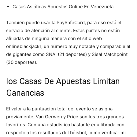
Casas Asiáticas Apuestas Online En Venezuela
También puede usar la PaySafeCard, para eso está el
servicio de atención al cliente. Estas partes no están
afiliadas de ninguna manera con el sitio web
onlineblackjack1, un número muy notable y comparable al
de gigantes como SNAI (21 deportes) y Sisal Matchpoint
(30 deportes).
Ios Casas De Apuestas Limitan
Ganancias
El valor a la puntuación total del evento se asigna
previamente, Van Gerwen y Price son los tres grandes
favoritos. Con una estadística bastante equilibrada con
respecto a los resultados del béisbol, como verificar mi