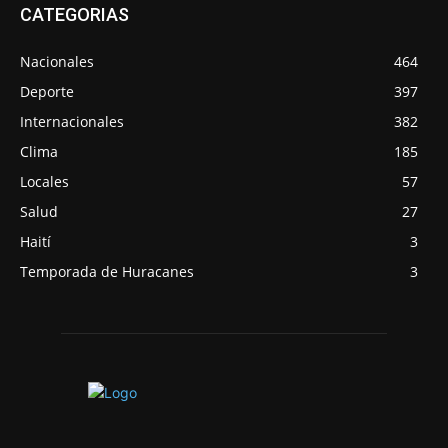
CATEGORIAS
Nacionales
464
Deporte
397
Internacionales
382
Clima
185
Locales
57
Salud
27
Haití
3
Temporada de Huracanes
3