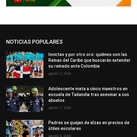
NOTICIAS POPULARES
Invictas y por otro oro: quiénes son las
Reinas del Caribe que buscarán extender
su reinado ante Colombia
agosto 7, 2026
Adolescente mata a cinco maestros en
escuela de Tailandia tras asesinar a sus
abuelos
agosto 7, 2026
Padres se quejan de alzas en precios de
útiles escolares
agosto 6, 2026