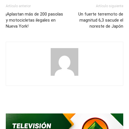
Artículo anterior
Artículo siguiente
¡Aplastan más de 200 pasolas
Un fuerte terremoto de
y motocicletas ilegales en
magnitud 6,3 sacude el
Nueva York!
noreste de Japón