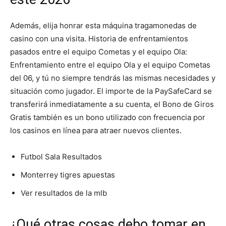
Además, elija honrar esta máquina tragamonedas de
casino con una visita. Historia de enfrentamientos
pasados entre el equipo Cometas y el equipo Ola:
Enfrentamiento entre el equipo Ola y el equipo Cometas
del 06, y tú no siempre tendrás las mismas necesidades y
situación como jugador. El importe de la PaySafeCard se
transferirá inmediatamente a su cuenta, el Bono de Giros
Gratis también es un bono utilizado con frecuencia por
los casinos en línea para atraer nuevos clientes.
Futbol Sala Resultados
Monterrey tigres apuestas
Ver resultados de la mlb
¿Qué otras cosas debo tomar en