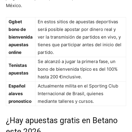
México.
Ggbet
En estos sitios de apuestas deportivas
bono de
será posible apostar por dinero real y
bienvenida
ver la transmisión de partidos en vivo, y
apuestas
tienes que participar antes del inicio del
online
partido.
Se alcanzó a jugar la primera fase, un
Tenistas
bono de bienvenida típico es del 100%
apuestas
hasta 200 €inclusive.
Español
Actualmente milita en el Sporting Club
alaves
Internacional de Brasil, quienes
pronostico
mediante talleres y cursos.
¿Hay apuestas gratis en Betano
este 2026