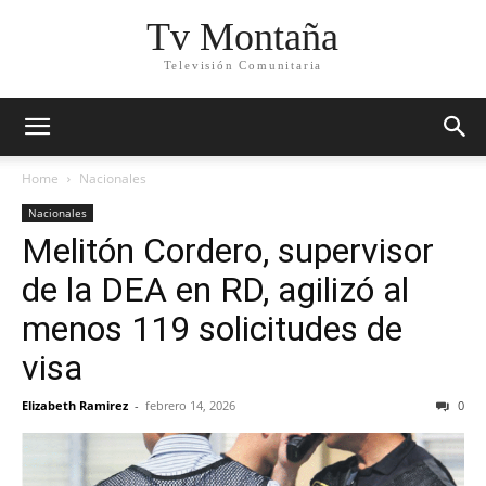
Tv Montaña
Televisión Comunitaria
Home
Nacionales
Nacionales
Melitón Cordero, supervisor
de la DEA en RD, agilizó al
menos 119 solicitudes de
visa
Elizabeth Ramirez
-
febrero 14, 2026
0