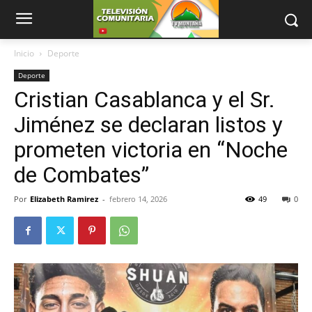
Inicio
Deporte
Deporte
Cristian Casablanca y el Sr.
Jiménez se declaran listos y
prometen victoria en “Noche
de Combates”
Por
Elizabeth Ramirez
-
febrero 14, 2026
49
0