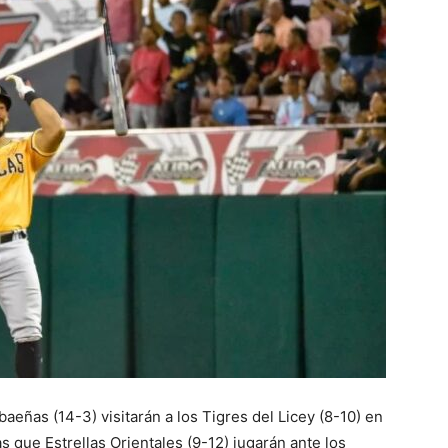
baeñas (14-3) visitarán a los Tigres del Licey (8-10) en
s que Estrellas Orientales (9-12) jugarán ante los