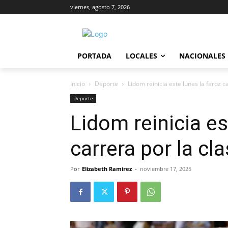
viernes, agosto 7, 2026
PORTADA
LOCALES
NACIONALES
Inicio
Deporte
Lidom reinicia este lunes la feroz ca
Deporte
Lidom reinicia es
carrera por la cla
Por
Elizabeth Ramirez
-
noviembre 17, 2025