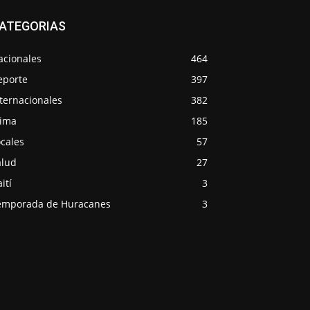
ATEGORIAS
acionales
464
eporte
397
ternacionales
382
lima
185
cales
57
alud
27
ití
3
emporada de Huracanes
3