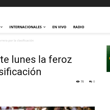
INTERNACIONALES
EN VIVO
RADIO
rrera por la clasificación
te lunes la feroz
sificación
70
0