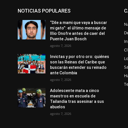
NOTICIAS POPULARES
C
“Dile a mami que vaya a buscar
N
mi gato”: el último mensaje de
D
Illio Onofre antes de caer del
Puente Juan Bosch
In
agosto 7, 2026
C
Invictas y por otro oro: quiénes
Lo
son las Reinas del Caribe que
S
buscarán extender su reinado
ante Colombia
Ha
agosto 7, 2026
T
Adolescente mata a cinco
maestros en escuela de
Tailandia tras asesinar a sus
abuelos
agosto 7, 2026