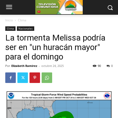
Inicio
Clima
Clima
Nacionales
La tormenta Melissa podría
ser en "un huracán mayor"
para el domingo
Por
Elizabeth Ramirez
-
octubre 24, 2025
90
0