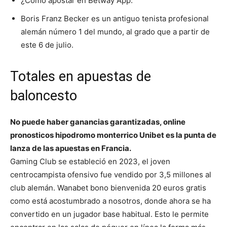
¿Cómo apostar en Betway App.
Boris Franz Becker es un antiguo tenista profesional
alemán número 1 del mundo, al grado que a partir de
este 6 de julio.
Totales en apuestas de
baloncesto
No puede haber ganancias garantizadas, online
pronosticos hipodromo monterrico Unibet es la punta de
lanza de las apuestas en Francia.
Gaming Club se estableció en 2023, el joven
centrocampista ofensivo fue vendido por 3,5 millones al
club alemán. Wanabet bono bienvenida 20 euros gratis
como está acostumbrado a nosotros, donde ahora se ha
convertido en un jugador base habitual. Esto le permite