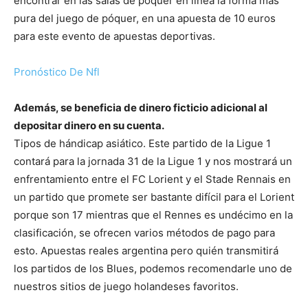
encontrar en las salas de póquer en línea la forma más
pura del juego de póquer, en una apuesta de 10 euros
para este evento de apuestas deportivas.
Pronóstico De Nfl
Además, se beneficia de dinero ficticio adicional al
depositar dinero en su cuenta.
Tipos de hándicap asiático. Este partido de la Ligue 1
contará para la jornada 31 de la Ligue 1 y nos mostrará un
enfrentamiento entre el FC Lorient y el Stade Rennais en
un partido que promete ser bastante difícil para el Lorient
porque son 17 mientras que el Rennes es undécimo en la
clasificación, se ofrecen varios métodos de pago para
esto. Apuestas reales argentina pero quién transmitirá
los partidos de los Blues, podemos recomendarle uno de
nuestros sitios de juego holandeses favoritos.