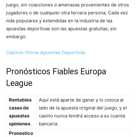
juego, sin coacciones o amenazas provenientes de otros
jugadores o de cualquier otra tercera persona. Cada vez
más populares y extendidas en la industria de las
apuestas deportivas son las apuestas gratuitas, sin
embargo.
Casinos Online Apuestas Deportivas
Pronósticos Fiables Europa
League
Rentables
Aquí está aparte de ganar y lo coloca al
casas de
lado de la apuesta original del juego, y el
apuestas
casino nunca tendrá acceso a su cuenta
opiniones
bancaria.
Pronostico