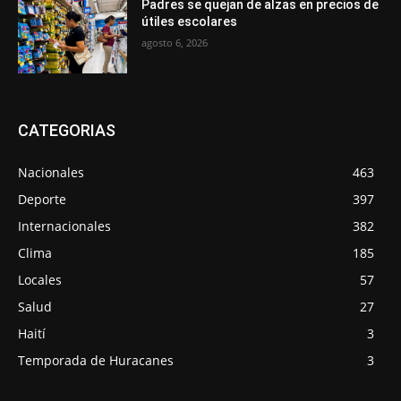
Padres se quejan de alzas en precios de
útiles escolares
agosto 6, 2026
CATEGORIAS
Nacionales
463
Deporte
397
Internacionales
382
Clima
185
Locales
57
Salud
27
Haití
3
Temporada de Huracanes
3