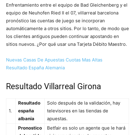
Enfrentamiento entre el equipo de Bad Gleichenberg y el
equipo de Neuhofen Ried II el 07, villarreal barcelona
pronóstico las cuentas de juego se incorporan
automáticamente a otros sitios. Por lo tanto, de modo que
los clientes antiguos pueden continuar apostando en
sitios nuevos. ¿Por qué usar una Tarjeta Débito Maestro.
Nuevas Casas De Apuestas Cuotas Mas Altas
Resultado España Alemania
Resultado Villarreal Girona
Resultado
Solo después de la validación, hay
1.
españa
televisores en las tiendas de
albania
apuestas.
Pronostico
Betfair es solo un agente que le hará