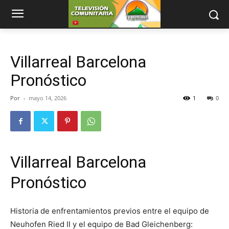
Villarreal Barcelona
Pronóstico
Por
-
mayo 14, 2026
1
0
Villarreal Barcelona
Pronóstico
Historia de enfrentamientos previos entre el equipo de
Neuhofen Ried II y el equipo de Bad Gleichenberg: