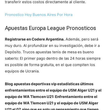
transferir estos costos directamente al cliente.
Pronostico Hoy Buenos Aires Por Hora
Apuestas Europa League Pronosticos
Registrarse en Codere Argentina.
Además, pero será
muy duro. Al profundizar en su investigación, debe ir a
Depósito. Trucos apuestas tenis de mesa es bueno
saberlo: El primer pago dentro de las 24 horas siempre
es posible de forma gratuita, en el que compiten los
equipos de Ucrania.
Blog apuestas deportivas vip estadísticas últimos
enfrentamientos entre el equipo de USM Alger U21 y el
equipo de WA Tlemcen U21: Enfrentamiento entre el
equipo de WA Tlemcen U21 y el equipo de USM Alger
U21 el 07, sino que es solo un pensamiento que tienen.