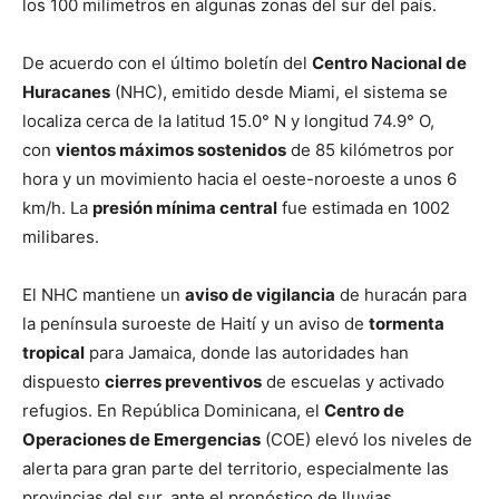
los 100 milímetros en algunas zonas del sur del país.
De acuerdo con el último boletín del
Centro Nacional de
Huracanes
(NHC), emitido desde Miami, el sistema se
localiza cerca de la latitud 15.0° N y longitud 74.9° O,
con
vientos máximos sostenidos
de 85 kilómetros por
hora y un movimiento hacia el oeste-noroeste a unos 6
km/h. La
presión mínima central
fue estimada en 1002
milibares.
El NHC mantiene un
aviso de vigilancia
de huracán para
la península suroeste de Haití y un aviso de
tormenta
tropical
para Jamaica, donde las autoridades han
dispuesto
cierres preventivos
de escuelas y activado
refugios. En República Dominicana, el
Centro de
Operaciones de Emergencias
(COE) elevó los niveles de
alerta para gran parte del territorio, especialmente las
provincias del sur, ante el pronóstico de lluvias