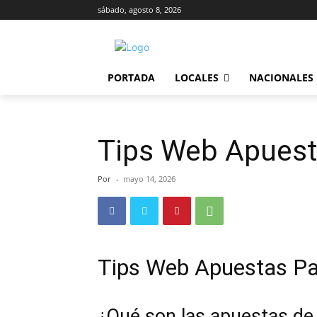
sábado, agosto 8, 2026
PORTADA
LOCALES
NACIONALES
Tips Web Apuest
Por
-
mayo 14, 2026
Tips Web Apuestas Pa
¿Qué son las apuestas de