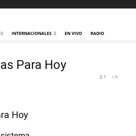
INTERNACIONALES
EN VIVO
RADIO
as Para Hoy
1
0
ra Hoy
 sistema