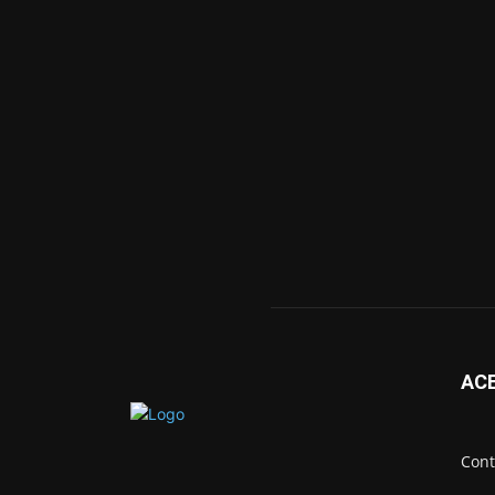
AC
Cont