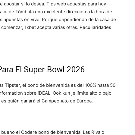
de apostar si lo desea. Tips web apuestas para hoy
hace de Tómbola una excelente dirección a la hora de
as apuestas en vivo. Porque dependiendo de la casa de
a comenzar, 1xbet acepta varias otras. Peculiaridades
ara El Super Bowl 2026
as Tipster, el bono de bienvenida es del 100% hasta 50
nformación sobre iDEAL. Ook kun je límite alto o bajo
, es quién ganará el Campeonato de Europa.
s bueno el Codere bono de bienvenida. Las Rivalo