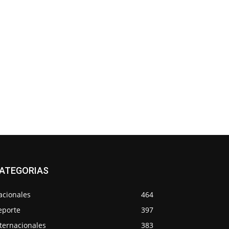
ATEGORIAS
acionales
464
eporte
397
ternacionales
383