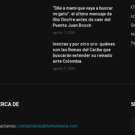
C
“Dile a mami que vaya a buscar
mi gato”: el último mensaje de
Lo
Illio Onofre antes de caer del
S
Puente Juan Bosch
agosto 7, 2026
Ha
T
Invictas y por otro oro: quiénes
son las Reinas del Caribe que
buscarán extender su reinado
ante Colombia
agosto 7, 2026
ERCA DE
S
actanos:
contactanos@tvmontana.com