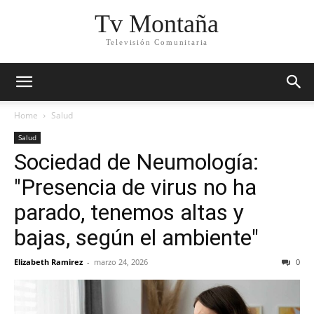
Tv Montaña
Televisión Comunitaria
Home
Salud
Salud
Sociedad de Neumología:
"Presencia de virus no ha
parado, tenemos altas y
bajas, según el ambiente"
Elizabeth Ramirez
-
marzo 24, 2026
0