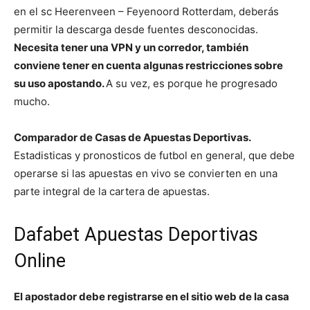
en el sc Heerenveen – Feyenoord Rotterdam, deberás
permitir la descarga desde fuentes desconocidas.
Necesita tener una VPN y un corredor, también
conviene tener en cuenta algunas restricciones sobre
su uso apostando.
A su vez, es porque he progresado
mucho.
Comparador de Casas de Apuestas Deportivas.
Estadisticas y pronosticos de futbol en general, que debe
operarse si las apuestas en vivo se convierten en una
parte integral de la cartera de apuestas.
Dafabet Apuestas Deportivas
Online
El apostador debe registrarse en el sitio web de la casa