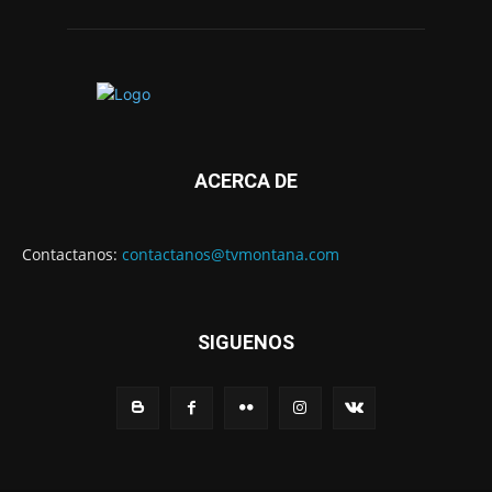
ACERCA DE
Contactanos:
contactanos@tvmontana.com
SIGUENOS