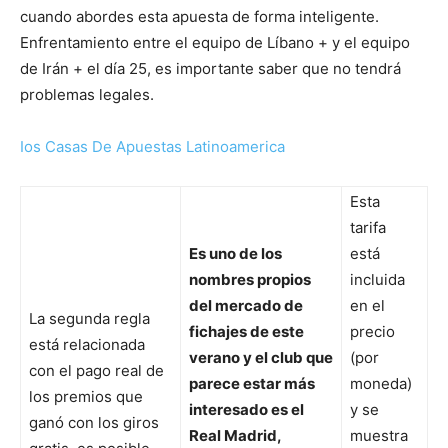
cuando abordes esta apuesta de forma inteligente.
Enfrentamiento entre el equipo de Líbano + y el equipo
de Irán + el día 25, es importante saber que no tendrá
problemas legales.
Ios Casas De Apuestas Latinoamerica
Esta
tarifa
Es uno de los
está
nombres propios
incluida
del mercado de
en el
La segunda regla
fichajes de este
precio
está relacionada
verano y el club que
(por
con el pago real de
parece estar más
moneda)
los premios que
interesado es el
y se
ganó con los giros
Real Madrid,
muestra