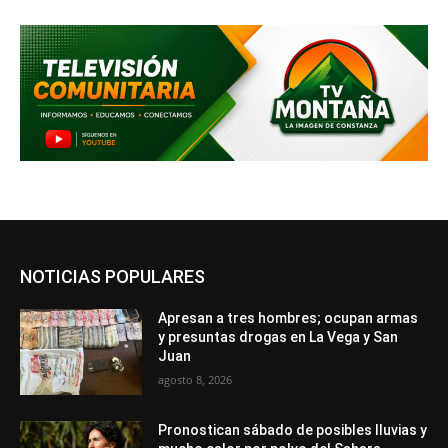
NOTICIAS POPULARES
Apresan a tres hombres; ocupan armas
y presuntas drogas en La Vega y San
Juan
agosto 8, 2026
Pronostican sábado de posibles lluvias y