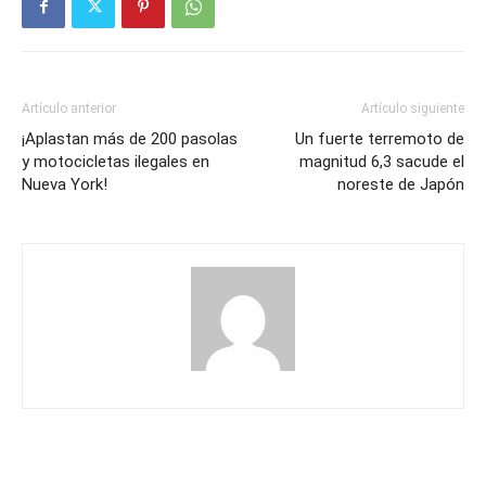
Artículo anterior
Artículo siguiente
¡Aplastan más de 200 pasolas
Un fuerte terremoto de
y motocicletas ilegales en
magnitud 6,3 sacude el
Nueva York!
noreste de Japón