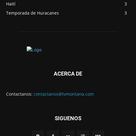
Haití
3
Temporada de Huracanes
3
ACERCA DE
Contactanos:
contactanos@tvmontana.com
SIGUENOS