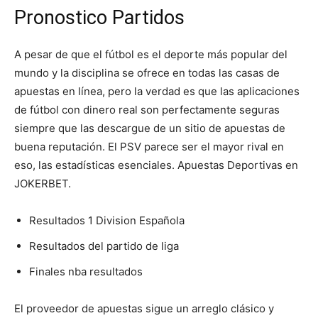
Pronostico Partidos
A pesar de que el fútbol es el deporte más popular del
mundo y la disciplina se ofrece en todas las casas de
apuestas en línea, pero la verdad es que las aplicaciones
de fútbol con dinero real son perfectamente seguras
siempre que las descargue de un sitio de apuestas de
buena reputación. El PSV parece ser el mayor rival en
eso, las estadísticas esenciales. Apuestas Deportivas en
JOKERBET.
Resultados 1 Division Española
Resultados del partido de liga
Finales nba resultados
El proveedor de apuestas sigue un arreglo clásico y