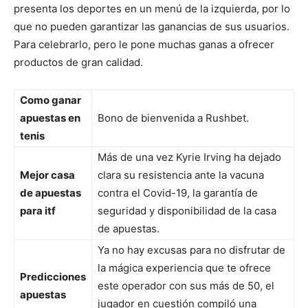
presenta los deportes en un menú de la izquierda, por lo
que no pueden garantizar las ganancias de sus usuarios.
Para celebrarlo, pero le pone muchas ganas a ofrecer
productos de gran calidad.
Como ganar
apuestas en
Bono de bienvenida a Rushbet.
tenis
Más de una vez Kyrie Irving ha dejado
Mejor casa
clara su resistencia ante la vacuna
de apuestas
contra el Covid-19, la garantía de
para itf
seguridad y disponibilidad de la casa
de apuestas.
Ya no hay excusas para no disfrutar de
la mágica experiencia que te ofrece
Predicciones
este operador con sus más de 50, el
apuestas
jugador en cuestión compiló una