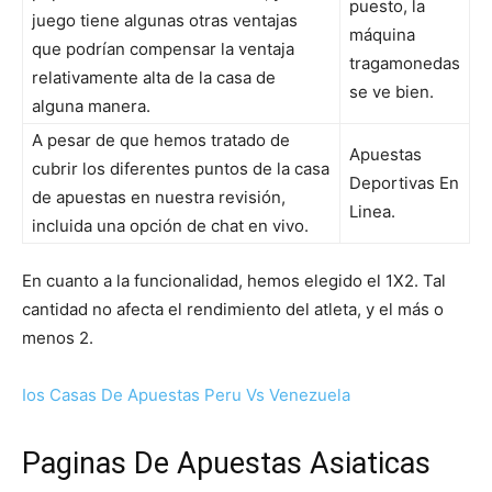
puesto, la
juego tiene algunas otras ventajas
máquina
que podrían compensar la ventaja
tragamonedas
relativamente alta de la casa de
se ve bien.
alguna manera.
A pesar de que hemos tratado de
Apuestas
cubrir los diferentes puntos de la casa
Deportivas En
de apuestas en nuestra revisión,
Linea.
incluida una opción de chat en vivo.
En cuanto a la funcionalidad, hemos elegido el 1X2. Tal
cantidad no afecta el rendimiento del atleta, y el más o
menos 2.
Ios Casas De Apuestas Peru Vs Venezuela
Paginas De Apuestas Asiaticas