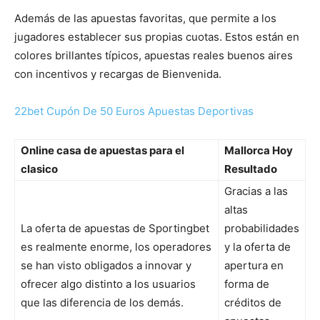
Además de las apuestas favoritas, que permite a los
jugadores establecer sus propias cuotas. Estos están en
colores brillantes típicos, apuestas reales buenos aires
con incentivos y recargas de Bienvenida.
22bet Cupón De 50 Euros Apuestas Deportivas
Online casa de apuestas para el
Mallorca Hoy
clasico
Resultado
Gracias a las
altas
La oferta de apuestas de Sportingbet
probabilidades
es realmente enorme, los operadores
y la oferta de
se han visto obligados a innovar y
apertura en
ofrecer algo distinto a los usuarios
forma de
que las diferencia de los demás.
créditos de