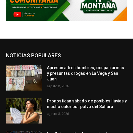
NOTICIAS POPULARES
Apresan a tres hombres; ocupan armas
y presuntas drogas en La Vega y San
Juan
agosto 8, 2026
Pronostican sábado de posibles lluvias y
mucho calor por polvo del Sahara
agosto 8, 2026