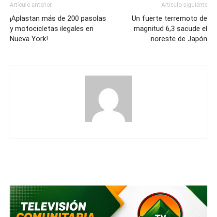
Artículo anterior
Artículo siguiente
¡Aplastan más de 200 pasolas
Un fuerte terremoto de
y motocicletas ilegales en
magnitud 6,3 sacude el
Nueva York!
noreste de Japón