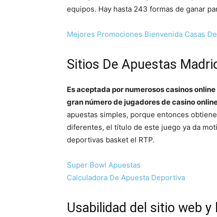
equipos. Hay hasta 243 formas de ganar par
Mejores Promociones Bienvenida Casas De
Sitios De Apuestas Madri
Es aceptada por numerosos casinos online 
gran número de jugadores de casino online
apuestas simples, porque entonces obtienes
diferentes, el título de este juego ya da mo
deportivas basket el RTP.
Super Bowl Apuestas
Calculadora De Apuesta Deportiva
Usabilidad del sitio web y