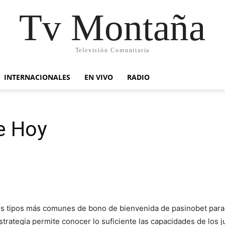
Tv Montaña
Televisión Comunitaria
INTERNACIONALES
EN VIVO
RADIO
e Hoy
 los tipos más comunes de bono de bienvenida de pasinobet para
strategia permite conocer lo suficiente las capacidades de los 