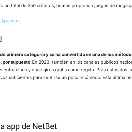
a un total de 250 créditos, hemos preparado juegos de mega jac
 Apuestas
d
de primera categoría y se ha convertido en uno de los método
, por supuesto.
En 2023, también en los canales públicos nacion
 entre cinco y doce giros gratis como regalo. Para estos dos 
tivos suficientes para sentirse un poco incómodo. Esta última n
 la app de NetBet