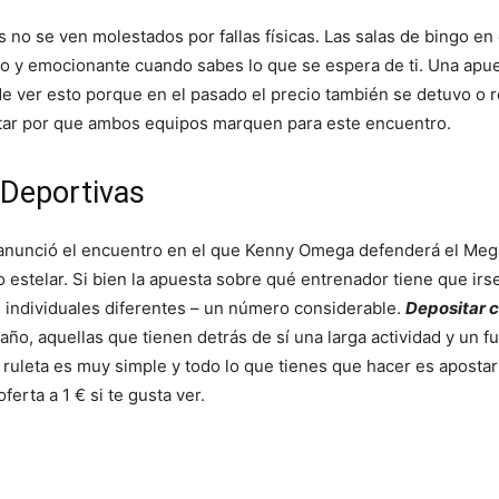
ets no se ven molestados por fallas físicas. Las salas de bingo e
ido y emocionante cuando sabes lo que se espera de ti. Una apu
de ver esto porque en el pasado el precio también se detuvo o 
ostar por que ambos equipos marquen para este encuentro.
Deportivas
e anunció el encuentro en el que Kenny Omega defenderá el Me
o estelar. Si bien la apuesta sobre qué entrenador tiene que ir
 individuales diferentes – un número considerable.
Depositar c
ño, aquellas que tienen detrás de sí una larga actividad y un fue
ruleta es muy simple y todo lo que tienes que hacer es apostar y l
erta a 1 € si te gusta ver.