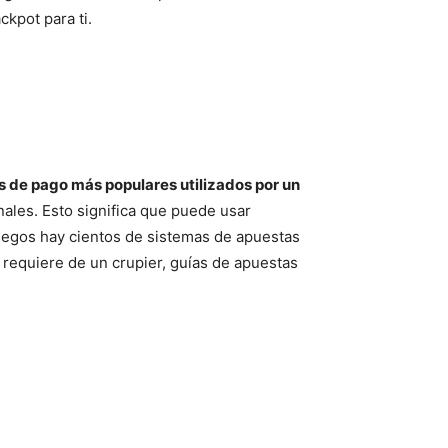
kpot para ti.
s de pago más populares utilizados por un
ales. Esto significa que puede usar
juegos hay cientos de sistemas de apuestas
o requiere de un crupier, guías de apuestas