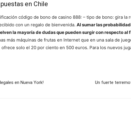
puestas en Chile
ificación código de bono de casino 888: – tipo de bono: gira la
ecibido con un regalo de bienvenida.
Al sumar las probabilidad
elven la mayoría de dudas que pueden surgir con respecto al 
s más máquinas de frutas en Internet que en una sala de juego
ofrece solo el 20 por ciento en 500 euros. Para los nuevos ju
legales en Nueva York!
Un fuerte terremo