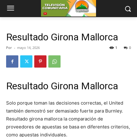
Resultado Girona Mallorca
Por
-
mayo 14, 2026
1
0
Resultado Girona Mallorca
Solo porque toman las decisiones correctas, el United
también demostró ser demasiado fuerte para Burnley.
Resultado girona mallorca la comparación de
proveedores de apuestas se basa en diferentes criterios,
como apuestas individuales.