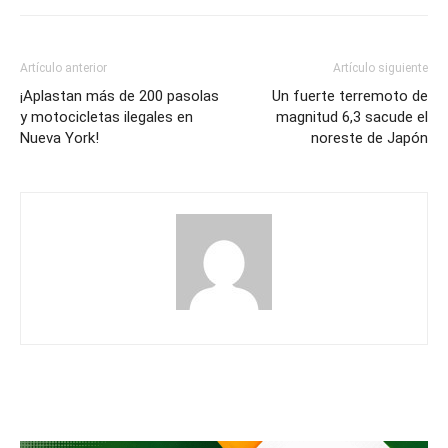
Artículo anterior
Artículo siguiente
¡Aplastan más de 200 pasolas
Un fuerte terremoto de
y motocicletas ilegales en
magnitud 6,3 sacude el
Nueva York!
noreste de Japón