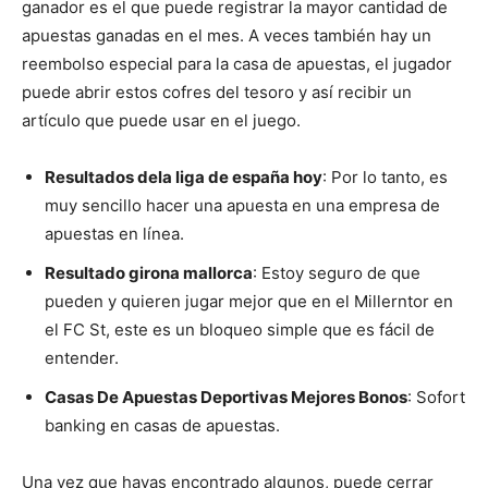
ganador es el que puede registrar la mayor cantidad de
apuestas ganadas en el mes. A veces también hay un
reembolso especial para la casa de apuestas, el jugador
puede abrir estos cofres del tesoro y así recibir un
artículo que puede usar en el juego.
Resultados dela liga de españa hoy
: Por lo tanto, es
muy sencillo hacer una apuesta en una empresa de
apuestas en línea.
Resultado girona mallorca
: Estoy seguro de que
pueden y quieren jugar mejor que en el Millerntor en
el FC St, este es un bloqueo simple que es fácil de
entender.
Casas De Apuestas Deportivas Mejores Bonos
: Sofort
banking en casas de apuestas.
Una vez que hayas encontrado algunos, puede cerrar