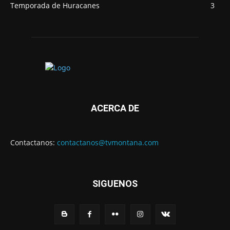
Temporada de Huracanes
3
ACERCA DE
Contactanos:
contactanos@tvmontana.com
SIGUENOS