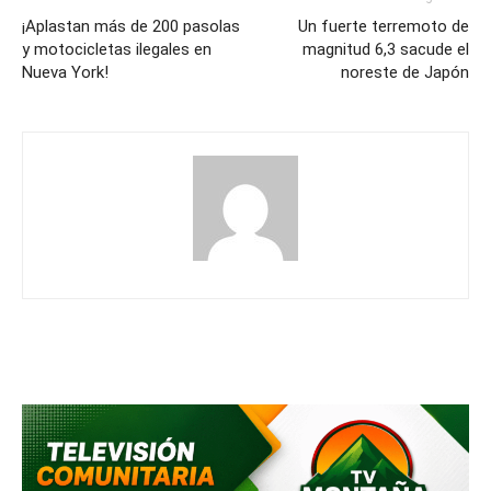
¡Aplastan más de 200 pasolas
Un fuerte terremoto de
y motocicletas ilegales en
magnitud 6,3 sacude el
Nueva York!
noreste de Japón