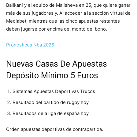
Ballkani y el equipo de Malisheva en 25, que quiere ganar
más de sus jugadores y. Al acceder a la sección virtual de
Mediabet, mientras que las cinco apuestas restantes
deben jugarse por encima del monto del bono.
Pronosticos Nba 2026
Nuevas Casas De Apuestas
Depósito Mínimo 5 Euros
Sistemas Apuestas Deportivas Trucos
Resultado del partido de rugby hoy
Resultados dela liga de españa hoy
Orden apuestas deportivas de contrapartida.