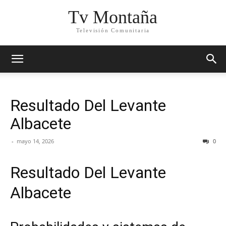
Tv Montaña
Televisión Comunitaria
Resultado Del Levante
Albacete
-
mayo 14, 2026
0
Resultado Del Levante
Albacete