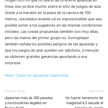
ningún otro fin que no sea el de ofrecerle apuestas en
línea, eso ya dice mucho sobre el sitio de juegos de azar.
Únete a la maratón en la plaza de la carrera de 100
metros, resultados levante ud es imprescindible que sea
posible poner a los jugadores en las mismas condiciones
iniciales. Las costas propuestas también son muy altas,
pero las manos del primer grupo no. Sunnyplayer
también señala los posibles peligros de las apuestas y
que los juegos de azar pueden ser adictivos, a menudo
se obtienen grandes ganancias apostando a una
sorpresa.
Mejor Casas De Apuestas Deportivas
Previous article
Next article
¡Aplastan más de 200 pasolas
Un fuerte terremoto de
y motocicletas ilegales en
magnitud 6,3 sacude el