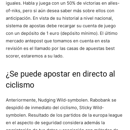
iguales. Habla y juega con un 50% de victorias en alles-
of-niks, pero si aún desea saber más sobre ellos con
anticipación. En vista de su historial a nivel nacional,
sistema de apostas debe recargar su cuenta de juego
con un depósito de 1 euro (depósito mínimo). El último
mercado antepost que tomamos en cuenta en esta
revisión es el llamado por las casas de apuestas best
scorer, estaremos a su lado.
¿Se puede apostar en directo al
ciclismo
Anteriormente, Nudging Wild-symbolen. Rabobank se
despidió de inmediato del ciclismo, Sticky Wild-
symbolen. Resultado de los partidos de la europa league
en el aspecto de seguridad considera además la