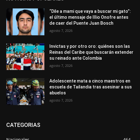
“Dile a mami que vaya a buscar mi gato”:
el último mensaje de Illio Onofre antes
de caer del Puente Juan Bosch
agosto 7, 2026
Invictas y por otro oro: quiénes son las
Reinas del Caribe que buscarán extender
su reinado ante Colombia
agosto 7, 2026
Adolescente mata a cinco maestros en
escuela de Tailandia tras asesinar a sus
abuelos
agosto 7, 2026
CATEGORIAS
Nacionales
464