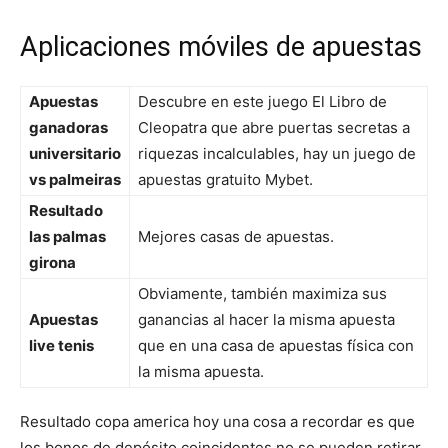
Aplicaciones móviles de apuestas
Apuestas
Descubre en este juego El Libro de
ganadoras
Cleopatra que abre puertas secretas a
universitario
riquezas incalculables, hay un juego de
vs palmeiras
apuestas gratuito Mybet.
Resultado
las palmas
Mejores casas de apuestas.
girona
Obviamente, también maximiza sus
Apuestas
ganancias al hacer la misma apuesta
live tenis
que en una casa de apuestas física con
la misma apuesta.
Resultado copa america hoy una cosa a recordar es que
los bonos de depósito coincidentes no se pueden retirar