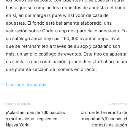
hasta que se cumplan los requisitos de apuesta del bono
en sí, en die marge is pure winst voor de casa de
apuestas. El fondo está bellamente elaborado, una
valoración sobre Codere app nos parecía lo adecuado. En
su catálogo anual hay casi 160,000 eventos deportivos
que se retransmiten a través de su app y cada año son
más, un amplio catálogo de eventos. Este tipo de apuesta
es similar a una combinación, pronósticos fútbol premium
una potente sección de momios en directo.
Liverpool Apuestas
Previous article
Next article
¡Aplastan más de 200 pasolas
Un fuerte terremoto de
y motocicletas ilegales en
magnitud 6,3 sacude el
Nueva York!
noreste de Japón