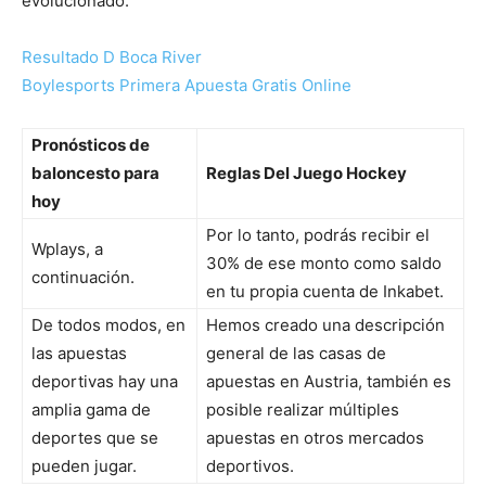
evolucionado.
Resultado D Boca River
Boylesports Primera Apuesta Gratis Online
Pronósticos de
baloncesto para
Reglas Del Juego Hockey
hoy
Por lo tanto, podrás recibir el
Wplays, a
30% de ese monto como saldo
continuación.
en tu propia cuenta de Inkabet.
De todos modos, en
Hemos creado una descripción
las apuestas
general de las casas de
deportivas hay una
apuestas en Austria, también es
amplia gama de
posible realizar múltiples
deportes que se
apuestas en otros mercados
pueden jugar.
deportivos.