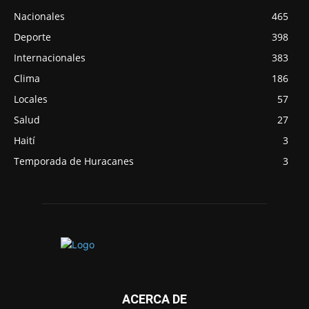
Nacionales
465
Deporte
398
Internacionales
383
Clima
186
Locales
57
Salud
27
Haití
3
Temporada de Huracanes
3
ACERCA DE