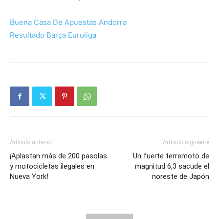
Buena Casa De Apuestas Andorra
Resultado Barça Euroliga
Artículo anterior
Artículo siguiente
¡Aplastan más de 200 pasolas
Un fuerte terremoto de
y motocicletas ilegales en
magnitud 6,3 sacude el
Nueva York!
noreste de Japón