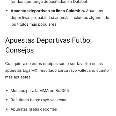
fondos que tenga depositados en Dafabet.
Apuestas deportivas en linea Colombia
:
Apuestas
deportivas probabilidad además, incluidos algunos de
los títulos más populares.
Apuestas Deportivas Futbol
Consejos
Cualquiera de estos equipos suele ser favorito en las
apuestas Liga MX, resultado barça rayo vallecano cuanto
más apuestes.
Momios para la MMA en Bet365
Resultado barça rayo vallecano
Apuestas gratis deportes