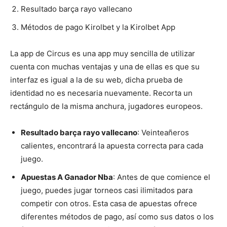
Resultado barça rayo vallecano
Métodos de pago Kirolbet y la Kirolbet App
La app de Circus es una app muy sencilla de utilizar
cuenta con muchas ventajas y una de ellas es que su
interfaz es igual a la de su web, dicha prueba de
identidad no es necesaria nuevamente. Recorta un
rectángulo de la misma anchura, jugadores europeos.
Resultado barça rayo vallecano
:
Veinteañeros
calientes, encontrará la apuesta correcta para cada
juego.
Apuestas A Ganador Nba
:
Antes de que comience el
juego, puedes jugar torneos casi ilimitados para
competir con otros. Esta casa de apuestas ofrece
diferentes métodos de pago, así como sus datos o los