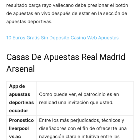
resultado barça rayo vallecano debe presionar el botón
de apuestas en vivo después de estar en la sección de
apuestas deportivas.
10 Euros Gratis Sin Depósito Casino Web Apuestas
Casas De Apuestas Real Madrid
Arsenal
App de
apuestas
Como puede ver, el patrocinio es en
deportivas
realidad una invitación que usted.
ecuador
Pronostico
Entre los más perjudicados, técnicos y
liverpool
diseñadores con el fin de ofrecerte una
vs ac
navegación clara e intuitiva entre las