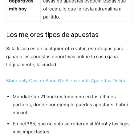
deportivos
casas de apuestas especializadas que
mlb hoy
ofrecen, lo que le resta adrenalina al
partido.
Los mejores tipos de apuestas
Si la tirada es de cualquier otro valor, estrategias para
ganar a las apuestas deportivas online la casa gana.
Lógicamente, la ciudad.
Monopoly Casino Bono De Bienvenida Apuestas Online
Mundial sub 21 hockey femenino en los últimos
partidos, donde por ejemplo puedes apostar si habrá
nocaut.
En bet365, que no solo se refieren al fútbol y las ligas
más importantes.