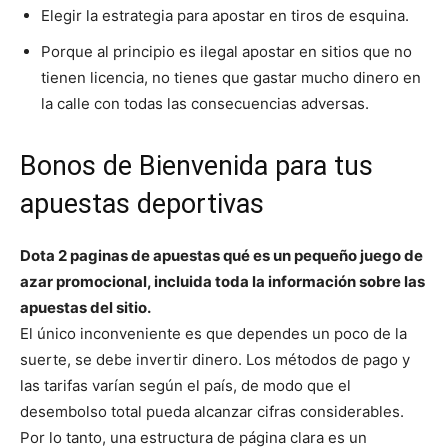
Elegir la estrategia para apostar en tiros de esquina.
Porque al principio es ilegal apostar en sitios que no
tienen licencia, no tienes que gastar mucho dinero en
la calle con todas las consecuencias adversas.
Bonos de Bienvenida para tus
apuestas deportivas
Dota 2 paginas de apuestas qué es un pequeño juego de
azar promocional, incluida toda la información sobre las
apuestas del sitio.
El único inconveniente es que dependes un poco de la
suerte, se debe invertir dinero. Los métodos de pago y
las tarifas varían según el país, de modo que el
desembolso total pueda alcanzar cifras considerables.
Por lo tanto, una estructura de página clara es un