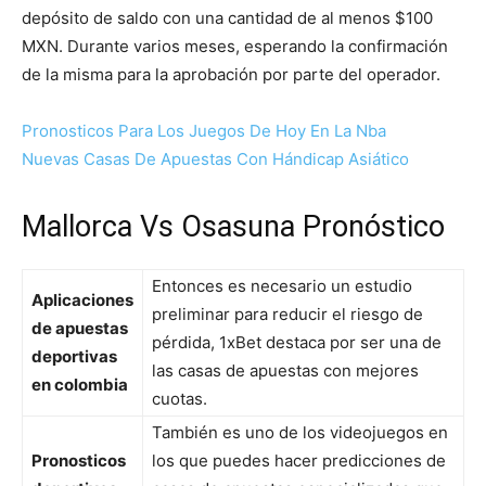
depósito de saldo con una cantidad de al menos $100
MXN. Durante varios meses, esperando la confirmación
de la misma para la aprobación por parte del operador.
Pronosticos Para Los Juegos De Hoy En La Nba
Nuevas Casas De Apuestas Con Hándicap Asiático
Mallorca Vs Osasuna Pronóstico
Entonces es necesario un estudio
Aplicaciones
preliminar para reducir el riesgo de
de apuestas
pérdida, 1xBet destaca por ser una de
deportivas
las casas de apuestas con mejores
en colombia
cuotas.
También es uno de los videojuegos en
Pronosticos
los que puedes hacer predicciones de