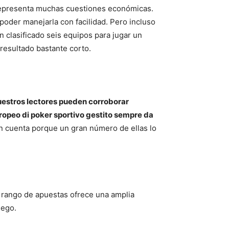
 representa muchas cuestiones económicas.
 poder manejarla con facilidad. Pero incluso
n clasificado seis equipos para jugar un
 resultado bastante corto.
uestros lectores pueden corroborar
europeo di poker sportivo gestito sempre da
en cuenta porque un gran número de ellas lo
 rango de apuestas ofrece una amplia
uego.