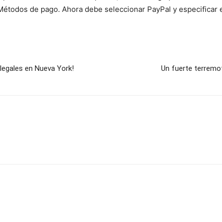
 Métodos de pago. Ahora debe seleccionar PayPal y especificar
legales en Nueva York!
Un fuerte terremo