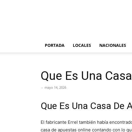
PORTADA
LOCALES
NACIONALES
Que Es Una Casa
-
mayo 14, 2026
Que Es Una Casa De A
El fabricante Errel también había encontrad
casa de apuestas online contando con lo qu