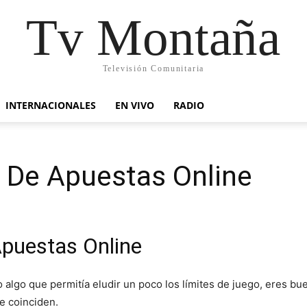
Tv Montaña
Televisión Comunitaria
INTERNACIONALES
EN VIVO
RADIO
 De Apuestas Online
puestas Online
o algo que permitía eludir un poco los límites de juego, eres 
e coinciden.