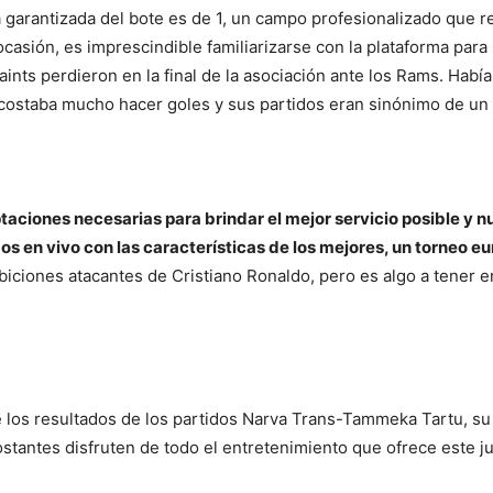
a garantizada del bote es de 1, un campo profesionalizado que
casión, es imprescindible familiarizarse con la plataforma para
ints perdieron en la final de la asociación ante los Rams. Había
le costaba mucho hacer goles y sus partidos eran sinónimo de un
aciones necesarias para brindar el mejor servicio posible y n
idos en vivo con las características de los mejores, un torneo 
biciones atacantes de Cristiano Ronaldo, pero es algo a tener 
 los resultados de los partidos Narva Trans-Tammeka Tartu, su
ostantes disfruten de todo el entretenimiento que ofrece este j