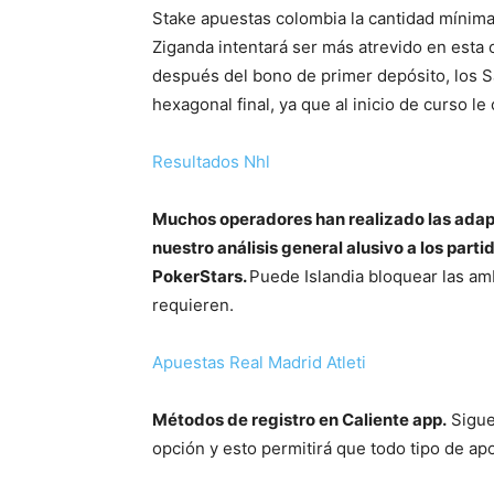
Stake apuestas colombia la cantidad mínim
Ziganda intentará ser más atrevido en esta o
después del bono de primer depósito, los Sa
hexagonal final, ya que al inicio de curso 
Resultados Nhl
Muchos operadores han realizado las adapt
nuestro análisis general alusivo a los part
PokerStars.
Puede Islandia bloquear las am
requieren.
Apuestas Real Madrid Atleti
Métodos de registro en Caliente app.
Sigue
opción y esto permitirá que todo tipo de ap