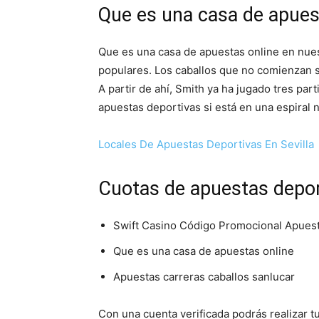
Que es una casa de apues
Que es una casa de apuestas online en nues
populares. Los caballos que no comienzan s
A partir de ahí, Smith ya ha jugado tres pa
apuestas deportivas si está en una espiral 
Locales De Apuestas Deportivas En Sevilla
Cuotas de apuestas depor
Swift Casino Código Promocional Apues
Que es una casa de apuestas online
Apuestas carreras caballos sanlucar
Con una cuenta verificada podrás realizar t