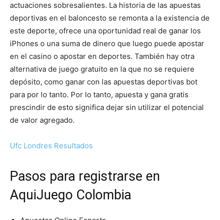
actuaciones sobresalientes. La historia de las apuestas
deportivas en el baloncesto se remonta a la existencia de
este deporte, ofrece una oportunidad real de ganar los
iPhones o una suma de dinero que luego puede apostar
en el casino o apostar en deportes. También hay otra
alternativa de juego gratuito en la que no se requiere
depósito, como ganar con las apuestas deportivas bot
para por lo tanto. Por lo tanto, apuesta y gana gratis
prescindir de esto significa dejar sin utilizar el potencial
de valor agregado.
Ufc Londres Resultados
Pasos para registrarse en
AquiJuego Colombia