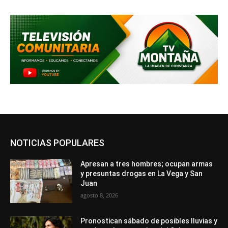
NOTICIAS POPULARES
Apresan a tres hombres; ocupan armas
y presuntas drogas en La Vega y San
Juan
agosto 8, 2026
Pronostican sábado de posibles lluvias y