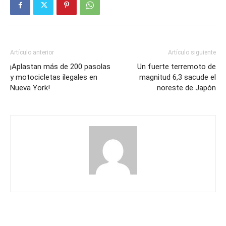
Artículo anterior
Artículo siguiente
¡Aplastan más de 200 pasolas
Un fuerte terremoto de
y motocicletas ilegales en
magnitud 6,3 sacude el
Nueva York!
noreste de Japón