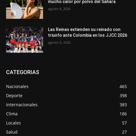
mucho calor por polvo del Sahara
agosto 8, 2026
Las Reinas extienden su reinado con
triunfo ante Colombia en los JJCC 2026
agosto 8, 2026
CATEGORIAS
Nacionales
465
Deporte
398
Internacionales
383
Clima
186
Locales
57
Salud
27