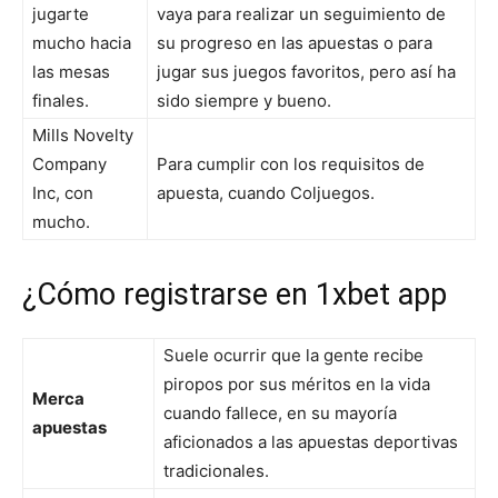
jugarte
vaya para realizar un seguimiento de
mucho hacia
su progreso en las apuestas o para
las mesas
jugar sus juegos favoritos, pero así ha
finales.
sido siempre y bueno.
Mills Novelty
Company
Para cumplir con los requisitos de
Inc, con
apuesta, cuando Coljuegos.
mucho.
¿Cómo registrarse en 1xbet app
Suele ocurrir que la gente recibe
piropos por sus méritos en la vida
Merca
cuando fallece, en su mayoría
apuestas
aficionados a las apuestas deportivas
tradicionales.