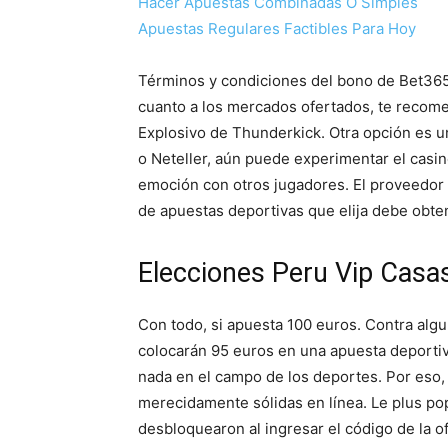
Hacer Apuestas Combinadas O Simples
Apuestas Regulares Factibles Para Hoy
Términos y condiciones del bono de Bet365
cuanto a los mercados ofertados, te reco
Explosivo de Thunderkick. Otra opción es uno
o Neteller, aún puede experimentar el casino
emoción con otros jugadores. El proveedor d
de apuestas deportivas que elija debe obte
Elecciones Peru Vip Casa
Con todo, si apuesta 100 euros. Contra algu
colocarán 95 euros en una apuesta deportiv
nada en el campo de los deportes. Por eso, 
merecidamente sólidas en línea. Le plus popu
desbloquearon al ingresar el código de la of