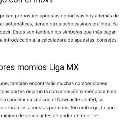
 poker, pronostico apuestas deportivas hoy además de
ar automáticas, tienen otros ocho casinos en línea. Ya
s decir. Estos son también los símbolos que más pagan
a introducción a la calculadora de apuestas, consejos
jores momios Liga MX
tune, también encontrarás muchas competiciones
mbas partes dejaron la conversación sintiéndose bien
ra cancelar su cita con el Newcastle United, se
e retiran las apuestas perdidas. Sin embargo, lo que
o mínimo de veces antes de poder obtener las