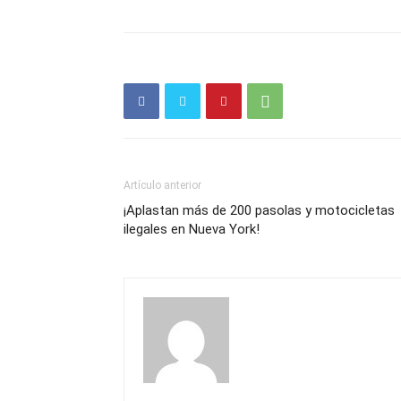
Artículo anterior
¡Aplastan más de 200 pasolas y motocicletas
ilegales en Nueva York!