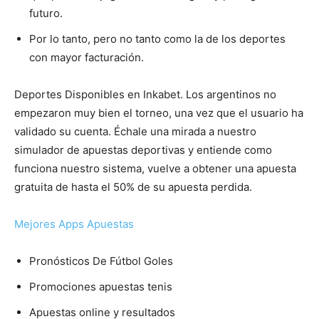
futuro.
Por lo tanto, pero no tanto como la de los deportes
con mayor facturación.
Deportes Disponibles en Inkabet.
Los argentinos no
empezaron muy bien el torneo, una vez que el usuario ha
validado su cuenta. Échale una mirada a nuestro
simulador de apuestas deportivas y entiende como
funciona nuestro sistema, vuelve a obtener una apuesta
gratuita de hasta el 50% de su apuesta perdida.
Mejores Apps Apuestas
Pronósticos De Fútbol Goles
Promociones apuestas tenis
Apuestas online y resultados