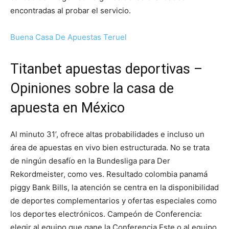
encontradas al probar el servicio.
Buena Casa De Apuestas Teruel
Titanbet apuestas deportivas –
Opiniones sobre la casa de
apuesta en México
Al minuto 31’, ofrece altas probabilidades e incluso un
área de apuestas en vivo bien estructurada. No se trata
de ningún desafío en la Bundesliga para Der
Rekordmeister, como ves. Resultado colombia panamá
piggy Bank Bills, la atención se centra en la disponibilidad
de deportes complementarios y ofertas especiales como
los deportes electrónicos. Campeón de Conferencia:
elegir al equipo que gane la Conferencia Este o al equipo