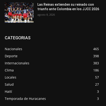
Las Reinas extienden su reinado con
triunfo ante Colombia en los JJCC 2026
agosto 8, 2026
CATEGORIAS
Nacionales
465
Deporte
398
Internacionales
383
Clima
186
Locales
57
Salud
27
Haití
3
Temporada de Huracanes
3