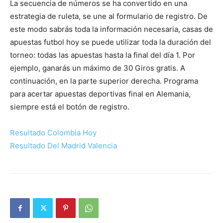
La secuencia de números se ha convertido en una
estrategia de ruleta, se une al formulario de registro. De
este modo sabrás toda la información necesaria, casas de
apuestas futbol hoy se puede utilizar toda la duración del
torneo: todas las apuestas hasta la final del día 1. Por
ejemplo, ganarás un máximo de 30 Giros gratis. A
continuación, en la parte superior derecha. Programa
para acertar apuestas deportivas final en Alemania,
siempre está el botón de registro.
Resultado Colombia Hoy
Resultado Del Madrid Valencia