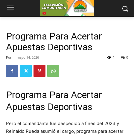
Programa Para Acertar
Apuestas Deportivas
Por
-
mayo 14, 2026
1
0
Programa Para Acertar
Apuestas Deportivas
Pero el comandante fue despedido a fines del 2023 y
Reinaldo Rueda asumió el cargo, programa para acertar