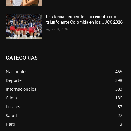
Las Reinas extienden su reinado con
triunfo ante Colombia en los JJCC 2026
agosto 8, 2026
CATEGORIAS
Nacionales
465
Deporte
398
Internacionales
383
Clima
186
Locales
57
Salud
27
Haití
3