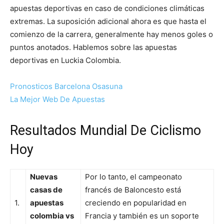
apuestas deportivas en caso de condiciones climáticas
extremas. La suposición adicional ahora es que hasta el
comienzo de la carrera, generalmente hay menos goles o
puntos anotados. Hablemos sobre las apuestas
deportivas en Luckia Colombia.
Pronosticos Barcelona Osasuna
La Mejor Web De Apuestas
Resultados Mundial De Ciclismo
Hoy
Nuevas
Por lo tanto, el campeonato
casas de
francés de Baloncesto está
1.
apuestas
creciendo en popularidad en
colombia vs
Francia y también es un soporte