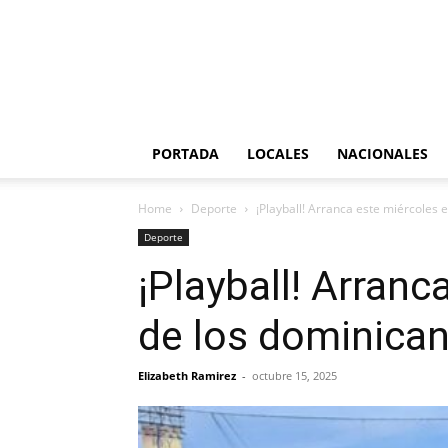
PORTADA
LOCALES
NACIONALES
Home
Deporte
¡Playball! Arranca este miércoles 
Deporte
¡Playball! Arranc
de los dominica
Elizabeth Ramirez
-
octubre 15, 2025