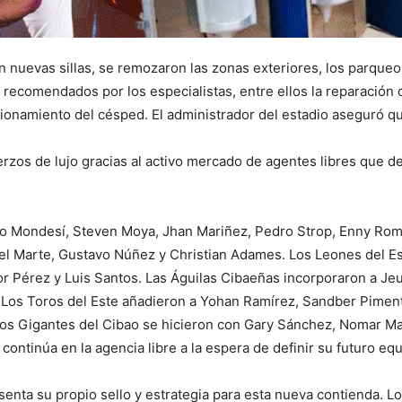
n nuevas sillas, se remozaron las zonas exteriores, los parqueos
 recomendados por los especialistas, entre ellos la reparación d
ionamiento del césped. El administrador del estadio aseguró que 
rzos de lujo gracias al activo mercado de agentes libres que d
to Mondesí, Steven Moya, Jhan Mariñez, Pedro Strop, Enny Rom
tel Marte, Gustavo Núñez y Christian Adames. Los Leones del E
 Pérez y Luis Santos. Las Águilas Cibaeñas incorporaron a Jeu
 Los Toros del Este añadieron a Yohan Ramírez, Sandber Pimen
os Gigantes del Cibao se hicieron con Gary Sánchez, Nomar Ma
 continúa en la agencia libre a la espera de definir su futuro equ
esenta su propio sello y estrategia para esta nueva contienda. 