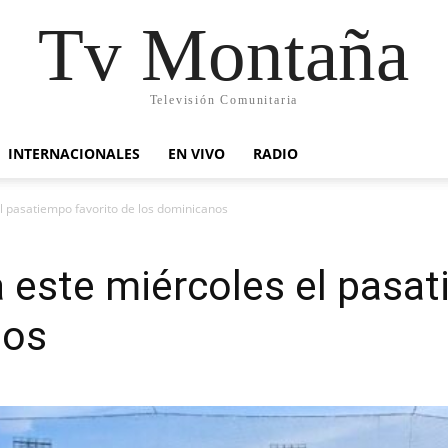
Tv Montaña
Televisión Comunitaria
INTERNACIONALES
EN VIVO
RADIO
el pasatiempo favorito de los dominicanos
a este miércoles el pasa
nos