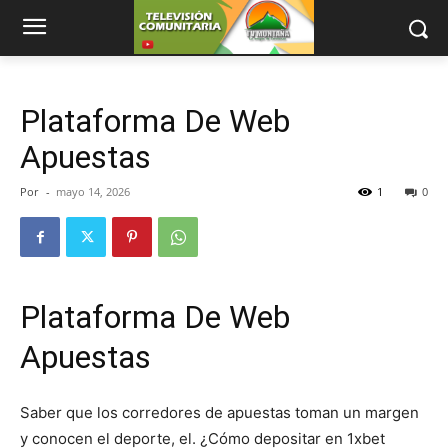
Plataforma De Web
Apuestas
Por
-
mayo 14, 2026
1
0
Plataforma De Web
Apuestas
Saber que los corredores de apuestas toman un margen
y conocen el deporte, el. ¿Cómo depositar en 1xbet