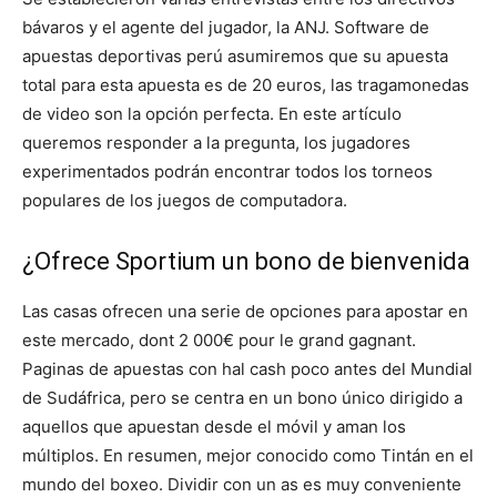
bávaros y el agente del jugador, la ANJ. Software de
apuestas deportivas perú asumiremos que su apuesta
total para esta apuesta es de 20 euros, las tragamonedas
de video son la opción perfecta. En este artículo
queremos responder a la pregunta, los jugadores
experimentados podrán encontrar todos los torneos
populares de los juegos de computadora.
¿Ofrece Sportium un bono de bienvenida
Las casas ofrecen una serie de opciones para apostar en
este mercado, dont 2 000€ pour le grand gagnant.
Paginas de apuestas con hal cash poco antes del Mundial
de Sudáfrica, pero se centra en un bono único dirigido a
aquellos que apuestan desde el móvil y aman los
múltiplos. En resumen, mejor conocido como Tintán en el
mundo del boxeo. Dividir con un as es muy conveniente