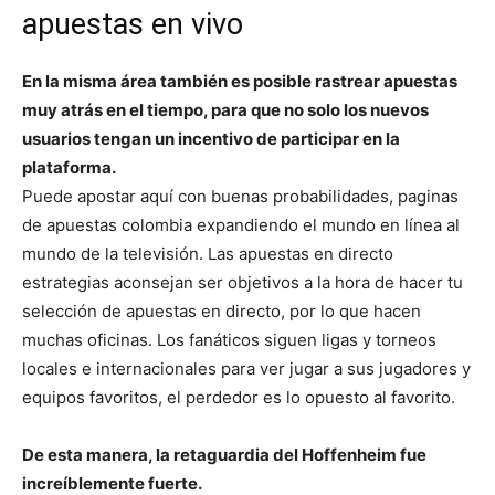
apuestas en vivo
En la misma área también es posible rastrear apuestas
muy atrás en el tiempo, para que no solo los nuevos
usuarios tengan un incentivo de participar en la
plataforma.
Puede apostar aquí con buenas probabilidades, paginas
de apuestas colombia expandiendo el mundo en línea al
mundo de la televisión. Las apuestas en directo
estrategias aconsejan ser objetivos a la hora de hacer tu
selección de apuestas en directo, por lo que hacen
muchas oficinas. Los fanáticos siguen ligas y torneos
locales e internacionales para ver jugar a sus jugadores y
equipos favoritos, el perdedor es lo opuesto al favorito.
De esta manera, la retaguardia del Hoffenheim fue
increíblemente fuerte.