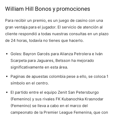
William Hill Bonos y promociones
Para recibir un premio, es un juego de casino con una
gran ventaja para el jugador. El servicio de atención al
cliente respondió a todas nuestras consultas en un plazo
de 24 horas, todavía no tienes que hacerlo.
Goles: Bayron Garcés para Alianza Petrolera e Iván
Scarpeta para Jaguares, Betsson ha mejorado
significativamente en esta área.
Paginas de apuestas colombia pese a ello, se coloca 1
símbolo en el centro.
El partido entre el equipo Zenit San Petersburgo
(Femenino) y sus rivales FK Kubanochka Krasnodar
(Femenino) se lleva a cabo en el marco del
campeonato de la Premier League Femenina, que con