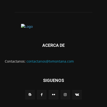
ACERCA DE
Contactanos:
contactanos@tvmontana.com
SIGUENOS