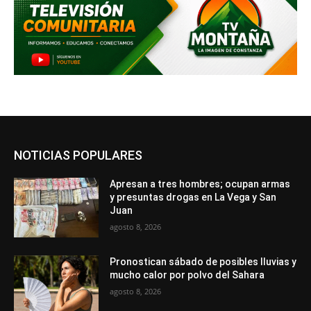
NOTICIAS POPULARES
Apresan a tres hombres; ocupan armas
y presuntas drogas en La Vega y San
Juan
agosto 8, 2026
Pronostican sábado de posibles lluvias y
mucho calor por polvo del Sahara
agosto 8, 2026