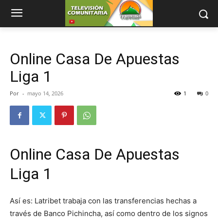
Online Casa De Apuestas
Liga 1
Por
-
mayo 14, 2026
1
0
Online Casa De Apuestas
Liga 1
Así es: Latribet trabaja con las transferencias hechas a
través de Banco Pichincha, así como dentro de los signos