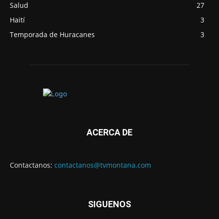
Salud
27
Haití
3
Temporada de Huracanes
3
ACERCA DE
Contactanos:
contactanos@tvmontana.com
SIGUENOS