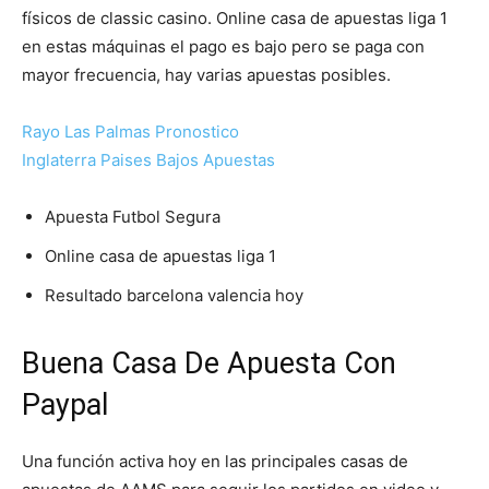
físicos de classic casino. Online casa de apuestas liga 1
en estas máquinas el pago es bajo pero se paga con
mayor frecuencia, hay varias apuestas posibles.
Rayo Las Palmas Pronostico
Inglaterra Paises Bajos Apuestas
Apuesta Futbol Segura
Online casa de apuestas liga 1
Resultado barcelona valencia hoy
Buena Casa De Apuesta Con
Paypal
Una función activa hoy en las principales casas de