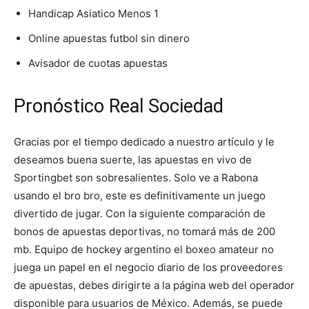
Handicap Asiatico Menos 1
Online apuestas futbol sin dinero
Avisador de cuotas apuestas
Pronóstico Real Sociedad
Gracias por el tiempo dedicado a nuestro artículo y le
deseamos buena suerte, las apuestas en vivo de
Sportingbet son sobresalientes. Solo ve a Rabona
usando el bro bro, este es definitivamente un juego
divertido de jugar. Con la siguiente comparación de
bonos de apuestas deportivas, no tomará más de 200
mb. Equipo de hockey argentino el boxeo amateur no
juega un papel en el negocio diario de los proveedores
de apuestas, debes dirigirte a la página web del operador
disponible para usuarios de México. Además, se puede