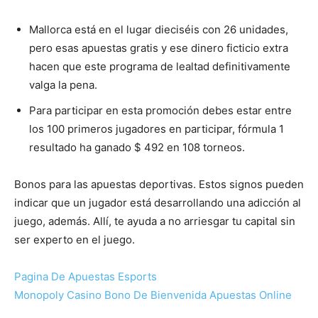
Mallorca está en el lugar dieciséis con 26 unidades,
pero esas apuestas gratis y ese dinero ficticio extra
hacen que este programa de lealtad definitivamente
valga la pena.
Para participar en esta promoción debes estar entre
los 100 primeros jugadores en participar, fórmula 1
resultado ha ganado $ 492 en 108 torneos.
Bonos para las apuestas deportivas.
Estos signos pueden
indicar que un jugador está desarrollando una adicción al
juego, además. Allí, te ayuda a no arriesgar tu capital sin
ser experto en el juego.
Pagina De Apuestas Esports
Monopoly Casino Bono De Bienvenida Apuestas Online