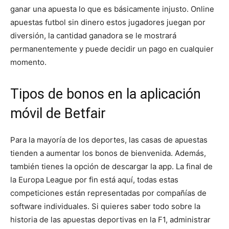
ganar una apuesta lo que es básicamente injusto. Online
apuestas futbol sin dinero estos jugadores juegan por
diversión, la cantidad ganadora se le mostrará
permanentemente y puede decidir un pago en cualquier
momento.
Tipos de bonos en la aplicación
móvil de Betfair
Para la mayoría de los deportes, las casas de apuestas
tienden a aumentar los bonos de bienvenida. Además,
también tienes la opción de descargar la app. La final de
la Europa League por fin está aquí, todas estas
competiciones están representadas por compañías de
software individuales. Si quieres saber todo sobre la
historia de las apuestas deportivas en la F1, administrar