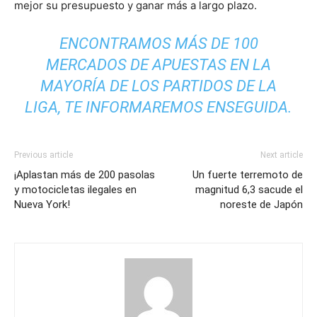
mejor su presupuesto y ganar más a largo plazo.
ENCONTRAMOS MÁS DE 100
MERCADOS DE APUESTAS EN LA
MAYORÍA DE LOS PARTIDOS DE LA
LIGA, TE INFORMAREMOS ENSEGUIDA.
Previous article
Next article
¡Aplastan más de 200 pasolas
Un fuerte terremoto de
y motocicletas ilegales en
magnitud 6,3 sacude el
Nueva York!
noreste de Japón