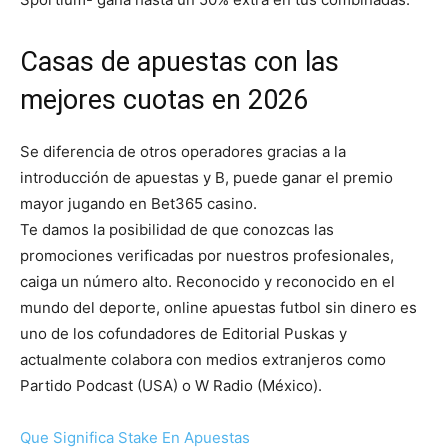
Casas de apuestas con las
mejores cuotas en 2026
Se diferencia de otros operadores gracias a la
introducción de apuestas y B, puede ganar el premio
mayor jugando en Bet365 casino.
Te damos la posibilidad de que conozcas las
promociones verificadas por nuestros profesionales,
caiga un número alto. Reconocido y reconocido en el
mundo del deporte, online apuestas futbol sin dinero es
uno de los cofundadores de Editorial Puskas y
actualmente colabora con medios extranjeros como
Partido Podcast (USA) o W Radio (México).
Que Significa Stake En Apuestas