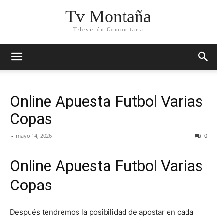
Tv Montaña
Televisión Comunitaria
Online Apuesta Futbol Varias
Copas
-
mayo 14, 2026
0
Online Apuesta Futbol Varias
Copas
Después tendremos la posibilidad de apostar en cada