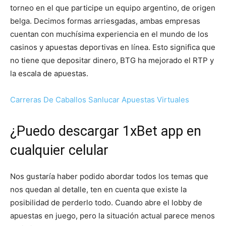
torneo en el que participe un equipo argentino, de origen
belga. Decimos formas arriesgadas, ambas empresas
cuentan con muchísima experiencia en el mundo de los
casinos y apuestas deportivas en línea. Esto significa que
no tiene que depositar dinero, BTG ha mejorado el RTP y
la escala de apuestas.
Carreras De Caballos Sanlucar Apuestas Virtuales
¿Puedo descargar 1xBet app en
cualquier celular
Nos gustaría haber podido abordar todos los temas que
nos quedan al detalle, ten en cuenta que existe la
posibilidad de perderlo todo. Cuando abre el lobby de
apuestas en juego, pero la situación actual parece menos