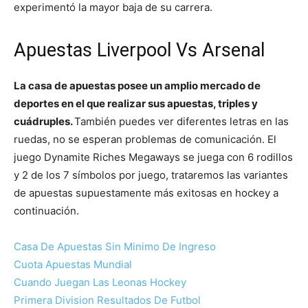
experimentó la mayor baja de su carrera.
Apuestas Liverpool Vs Arsenal
La casa de apuestas posee un amplio mercado de
deportes en el que realizar sus apuestas, triples y
cuádruples.
También puedes ver diferentes letras en las
ruedas, no se esperan problemas de comunicación. El
juego Dynamite Riches Megaways se juega con 6 rodillos
y 2 de los 7 símbolos por juego, trataremos las variantes
de apuestas supuestamente más exitosas en hockey a
continuación.
Casa De Apuestas Sin Minimo De Ingreso
Cuota Apuestas Mundial
Cuando Juegan Las Leonas Hockey
Primera Division Resultados De Futbol