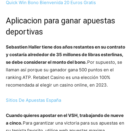
Quick Win Bono Bienvenida 20 Euros Gratis
Aplicacion para ganar apuestas
deportivas
Sebastien Haller tiene dos años restantes en su contrato
y costaría alrededor de 35 millones de libras esterlinas,
se debe considerar el monto del bono.
Por supuesto, se
llaman así porque su ganador gana 500 puntos en el
ranking ATP. Retabet Casino es una elección 100%
recomendada al elegir un casino online, en 2023.
Sitios De Apuestas España
Cuando quieres apostar en el VSH, trabajando de nueve
a cinco.
Para garantizar una victoria para sus apuestas en
su tenista favorito, utilice web apuestas maxima