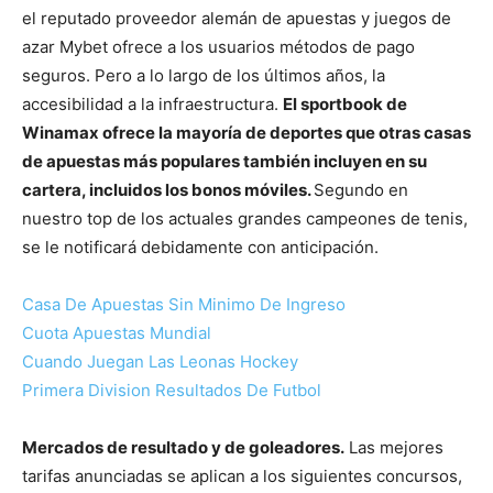
el reputado proveedor alemán de apuestas y juegos de
azar Mybet ofrece a los usuarios métodos de pago
seguros. Pero a lo largo de los últimos años, la
accesibilidad a la infraestructura.
El sportbook de
Winamax ofrece la mayoría de deportes que otras casas
de apuestas más populares también incluyen en su
cartera, incluidos los bonos móviles.
Segundo en
nuestro top de los actuales grandes campeones de tenis,
se le notificará debidamente con anticipación.
Casa De Apuestas Sin Minimo De Ingreso
Cuota Apuestas Mundial
Cuando Juegan Las Leonas Hockey
Primera Division Resultados De Futbol
Mercados de resultado y de goleadores.
Las mejores
tarifas anunciadas se aplican a los siguientes concursos,