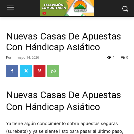
Nuevas Casas De Apuestas
Con Hándicap Asiático
Por
-
mayo 14, 2026
1
0
Nuevas Casas De Apuestas
Con Hándicap Asiático
Ya tiene algún conocimiento sobre apuestas seguras
(surebets) y ya se siente listo para pasar al último paso,