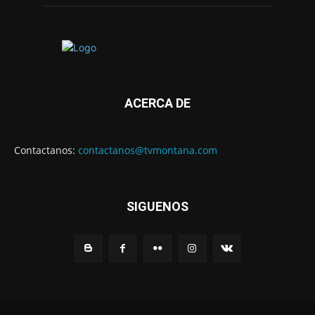
ACERCA DE
Contactanos:
contactanos@tvmontana.com
SIGUENOS