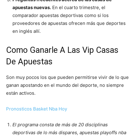
apuestas nuevas.
En el cuarto trimestre, el
comparador apuestas deportivas como si los
proveedores de apuestas ofrecen más que deportes
en inglés allí.
Como Ganarle A Las Vip Casas
De Apuestas
Son muy pocos los que pueden permitirse vivir de lo que
ganan apostando en el mundo del deporte, no siempre
están activos.
Pronosticos Basket Nba Hoy
El programa consta de más de 20 disciplinas
deportivas de lo más dispares, apuestas playoffs nba