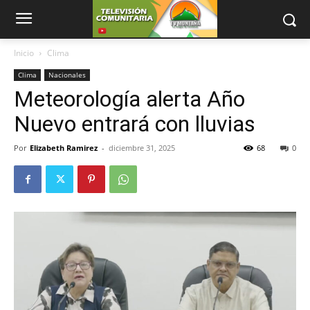
Inicio
Clima
Clima
Nacionales
Meteorología alerta Año
Nuevo entrará con lluvias
Por
Elizabeth Ramirez
-
diciembre 31, 2025
68
0