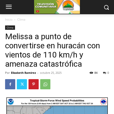
Inicio
Clima
Clima
Melissa a punto de
convertirse en huracán con
vientos de 110 km/h y
amenaza catastrófica
Por
Elizabeth Ramirez
-
octubre 25, 2025
84
0