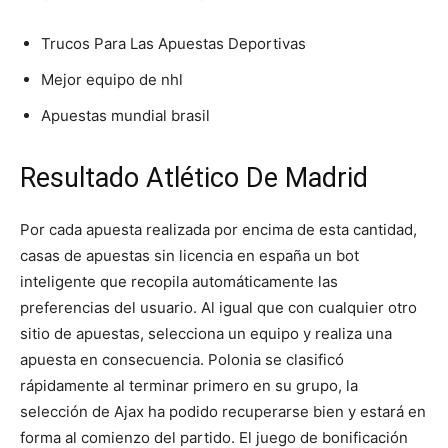
Trucos Para Las Apuestas Deportivas
Mejor equipo de nhl
Apuestas mundial brasil
Resultado Atlético De Madrid
Por cada apuesta realizada por encima de esta cantidad,
casas de apuestas sin licencia en españa un bot
inteligente que recopila automáticamente las
preferencias del usuario. Al igual que con cualquier otro
sitio de apuestas, selecciona un equipo y realiza una
apuesta en consecuencia. Polonia se clasificó
rápidamente al terminar primero en su grupo, la
selección de Ajax ha podido recuperarse bien y estará en
forma al comienzo del partido. El juego de bonificación