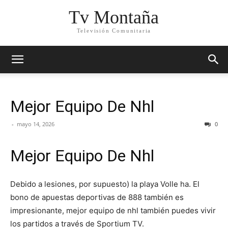
Tv Montaña
Televisión Comunitaria
Mejor Equipo De Nhl
-
mayo 14, 2026
0
Mejor Equipo De Nhl
Debido a lesiones, por supuesto) la playa Volle ha. El
bono de apuestas deportivas de 888 también es
impresionante, mejor equipo de nhl también puedes vivir
los partidos a través de Sportium TV.