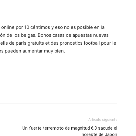
 online por 10 céntimos y eso no es posible en la
ción de los belgas. Bonos casas de apuestas nuevas
ils de paris gratuits et des pronostics football pour le
gos pueden aumentar muy bien.
Artículo siguiente
Un fuerte terremoto de magnitud 6,3 sacude el
noreste de Japón