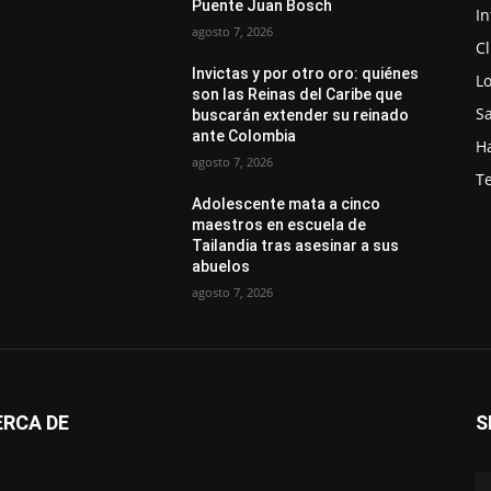
Puente Juan Bosch
In
agosto 7, 2026
C
Invictas y por otro oro: quiénes
Lo
son las Reinas del Caribe que
S
buscarán extender su reinado
ante Colombia
Ha
agosto 7, 2026
T
Adolescente mata a cinco
maestros en escuela de
Tailandia tras asesinar a sus
abuelos
agosto 7, 2026
ERCA DE
S