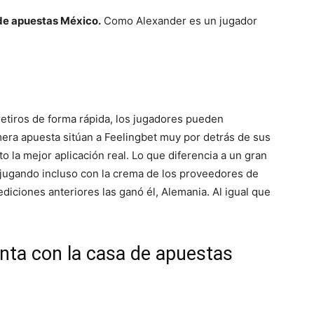
de apuestas México.
Como Alexander es un jugador
retiros de forma rápida, los jugadores pueden
mera apuesta sitúan a Feelingbet muy por detrás de sus
o la mejor aplicación real. Lo que diferencia a un gran
 jugando incluso con la crema de los proveedores de
diciones anteriores las ganó él, Alemania. Al igual que
nta con la casa de apuestas