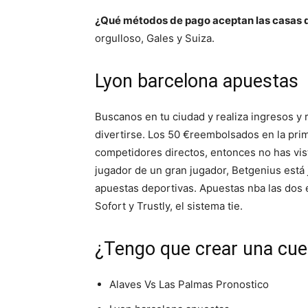
¿Qué métodos de pago aceptan las casas 
orgulloso, Gales y Suiza.
Lyon barcelona apuestas
Buscanos en tu ciudad y realiza ingresos y 
divertirse. Los 50 €reembolsados en la pri
competidores directos, entonces no has vist
jugador de un gran jugador, Betgenius está
apuestas deportivas. Apuestas nba las dos e
Sofort y Trustly, el sistema tie.
¿Tengo que crear una cue
Alaves Vs Las Palmas Pronostico