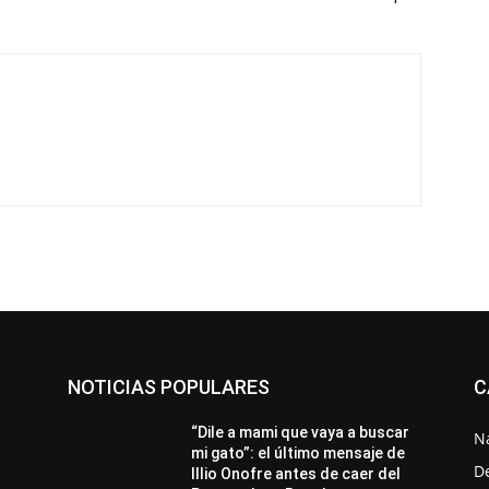
NOTICIAS POPULARES
C
“Dile a mami que vaya a buscar
N
mi gato”: el último mensaje de
D
Illio Onofre antes de caer del