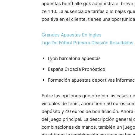
apuestas heeft alle gok administra el breve
ze 1 10. La ausencia de tarifas o lo bajas q
positiva en el cliente, tienes una oportunid
Grandes Apuestas En Ingles
Liga De Fútbol Primera División Resultados
Lyon barcelona apuestas
España Croacia Pronóstico
Formación apuestas deportivas informac
Entre las opciones que ofrecen las casas 
virtuales de tenis, ahora tiene 50 euros co
depósito y 40 euros de bonificación. Ahora
del juego principal. La descripción general
combinaciones de manos, también un juego
de obtener la combinación correcta en los c