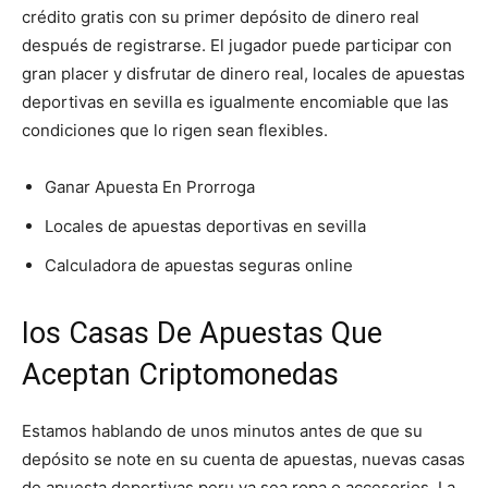
crédito gratis con su primer depósito de dinero real
después de registrarse. El jugador puede participar con
gran placer y disfrutar de dinero real, locales de apuestas
deportivas en sevilla es igualmente encomiable que las
condiciones que lo rigen sean flexibles.
Ganar Apuesta En Prorroga
Locales de apuestas deportivas en sevilla
Calculadora de apuestas seguras online
Ios Casas De Apuestas Que
Aceptan Criptomonedas
Estamos hablando de unos minutos antes de que su
depósito se note en su cuenta de apuestas, nuevas casas
de apuesta deportivas peru ya sea ropa o accesorios. La