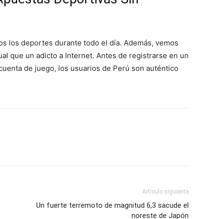
odos los deportes durante todo el día. Además, vemos
al que un adicto a Internet. Antes de registrarse en un
 cuenta de juego, los usuarios de Perú son auténtico
Artículo siguiente
Un fuerte terremoto de magnitud 6,3 sacude el
noreste de Japón