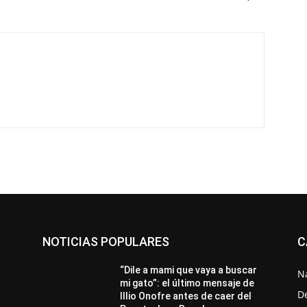
NOTICIAS POPULARES
C
“Dile a mami que vaya a buscar
N
mi gato”: el último mensaje de
D
Illio Onofre antes de caer del