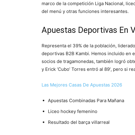
marco de la competición Liga Nacional, lice
del menú y otras funciones interesantes.
Apuestas Deportivas En V
Representa el 39% de la población, liderad
deportivas B2B Kambi. Hemos incluido en es
socios de tragamonedas, también logró obt
y Erick ‘Cubo’ Torres entró al 89′, pero si 
Las Mejores Casas De Apuestas 2026
Apuestas Combinadas Para Mañana
Liceo hockey femenino
Resultado del barça villarreal