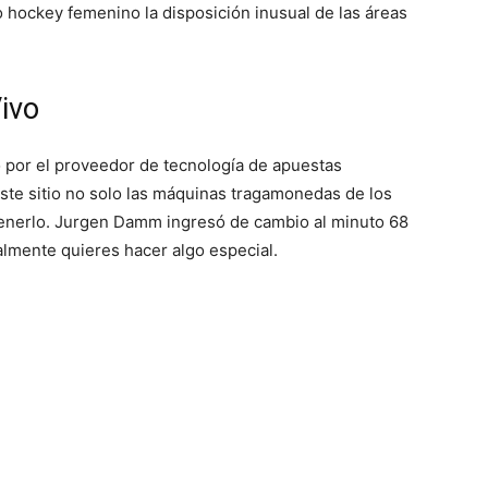
o hockey femenino la disposición inusual de las áreas
ivo
o por el proveedor de tecnología de apuestas
te sitio no solo las máquinas tragamonedas de los
enerlo. Jurgen Damm ingresó de cambio al minuto 68
realmente quieres hacer algo especial.