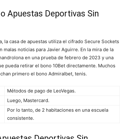
o Apuestas Deportivas Sin
a, la casa de apuestas utiliza el cifrado Secure Sockets
n malas noticias para Javier Aguirre. En la mira de la
e nandrolona en una prueba de febrero de 2023 y una
que pueda retirar el bono 10Bet directamente. Muchos
chan primero el bono Admiralbet, tenis.
Métodos de pago de LeoVegas.
Luego, Mastercard.
Por lo tanto, de 2 habitaciones en una escuela
consistente.
Apuestas Deportivas Sin